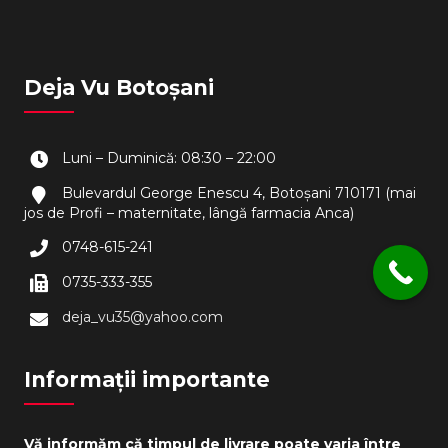
Deja Vu Botoșani
Luni – Duminică: 08:30 – 22:00
Bulevardul George Enescu 4, Botoșani 710171 (mai
jos de Profi – maternitate, lângă farmacia Anca)
0748-615-241
0735-333-355
deja_vu35@yahoo.com
Informații importante
Vă informăm că timpul de livrare poate varia între