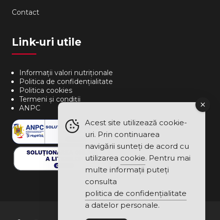
Contact
Link-uri utile
Informații valori nutriționale
Politica de confidențialitate
Politica cookies
Termeni și condiții
ANPC
Acest site utilizează cookie-
uri. Prin continuarea
navigării sunteți de acord cu
utilizarea
cookie
. Pentru mai
multe informații puteți
consulta
politica de confidențialitate
a datelor personale.