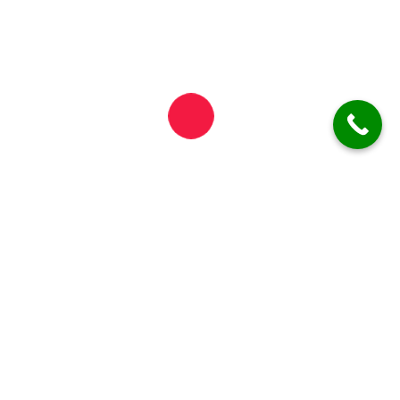
0748-615-241
0735-333-355
deja_vu35@yahoo.com
Informații importante
Vă informăm că timpul de livrare poate varia între
45 și 90 de minute!
*Acesta se poate prelungi în condiții de trafic intens,
condiții meteo nefavorabile sau situații excepționale.
ATENȚIE!
✓ Comanda minimă pentru livrări este de
40 lei
!
✓ Livrarea este gratuită pentru Municipiul Botoșani!
ZONĂ LIMITATĂ
!!!