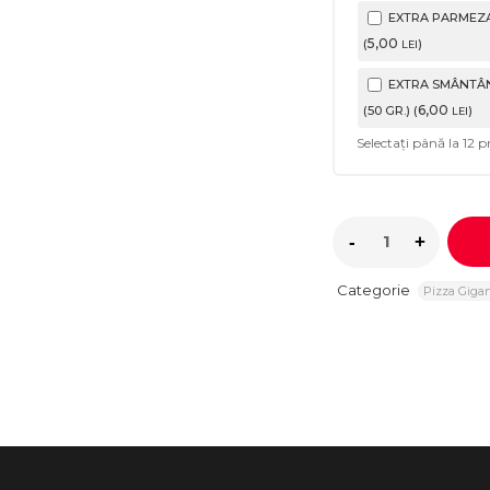
EXTRA PARMEZAN
5
,00
(
)
LEI
EXTRA SMÂNTÂN
6
,00
(50 GR.) (
)
LEI
Selectați până la
12
pr
Categorie
Pizza Gigan