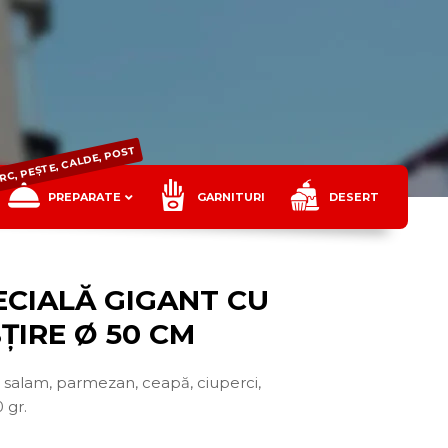
ORC, PEȘTE, CALDE, POST
PREPARATE
GARNITURI
DESERT
ECIALĂ GIGANT CU
ȚIRE Ø 50 CM
, salam, parmezan, ceapă, ciuperci,
 gr.