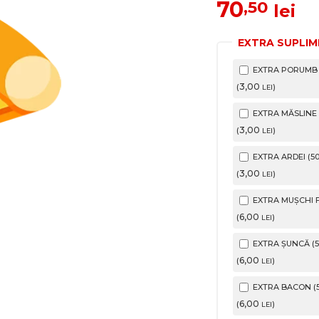
70
,50
lei
EXTRA SUPLIM
EXTRA PORUMB (
3
,00
(
)
LEI
EXTRA MĂSLINE (
3
,00
(
)
LEI
EXTRA ARDEI (50
3
,00
(
)
LEI
EXTRA MUȘCHI FI
6
,00
(
)
LEI
EXTRA ȘUNCĂ (5
6
,00
(
)
LEI
EXTRA BACON (5
6
,00
(
)
LEI