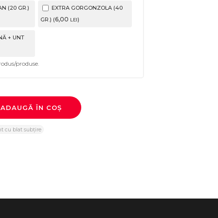
 (20 GR.)
EXTRA GORGONZOLA (40
6
,00
GR.) (
)
LEI
Ă + UNT
odus/produse.
ADAUGĂ ÎN COȘ
t cu blat subțire