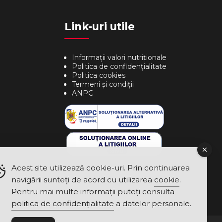
Link-uri utile
Informații valori nutriționale
Politica de confidențialitate
Politica cookies
Termeni și condiții
ANPC
Acest site utilizează cookie-uri. Prin continuarea
navigării sunteți de acord cu utilizarea
cookie
.
Pentru mai multe informații puteți consulta
politica de confidențialitate
a datelor personale.