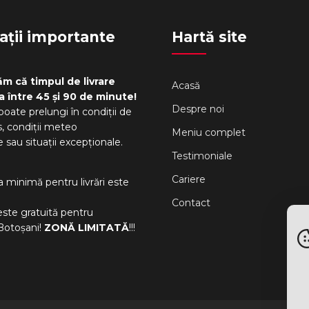
ații importante
Hartă site
m că timpul de livrare
Acasă
a între 45 și 90 de minute!
Despre noi
poate prelungi în condiții de
s, condiții meteo
Meniu complet
 sau situații excepționale.
Testimoniale
Cariere
minimă pentru livrări este
Contact
este gratuită pentru
Botoșani!
ZONĂ LIMITATĂ
!!!