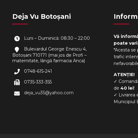
Deja Vu Botoșani
Inform
Vă informă
Luni – Duminică: 08:30 – 22:00
poate vari
Bulevardul George Enescu 4,
*Acesta se 
Botoșani 710171 (mai jos de Profi –
trafic inten
maternitate, lângă farmacia Anca)
nefavorabile
0748-615-241
ATENȚIE!
✓ Comanda 
0735-333-355
de
40 lei
!
deja_vu35@yahoo.com
✓ Livrarea 
Municipiul 