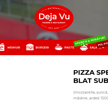
PUI, P
APERITIV & MURĂTURI
MENIURI
BURGERI
PASTE
SALATE
BĂUTURI
PIZZA SP
BLAT SUB
(mozzarella, șuncă
măsline, ardei) 1500