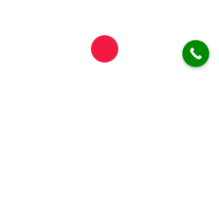
deja_vu35@yahoo.com
Informații importante
Vă informăm că timpul de livrare poate varia între
45 și 90 de minute!
*Acesta se poate prelungi în condiții de trafic intens,
condiții meteo nefavorabile sau situații excepționale.
ATENȚIE!
✓ Comanda minimă pentru livrări este de
40 lei
!
✓ Livrarea este gratuită pentru Municipiul Botoșani!
ZONĂ LIMITATĂ
!!!
Hartă site