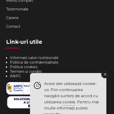
Meniu complet
Testimoniale
Cariere
Contact
Link-uri utile
Informații valori nutriționale
Politica de confidențialitate
Politica cookies
Termeni și condiții
ANPC
Acest site utilizează cookie-
uri. Prin continuarea
navigării sunteți de acord cu
utilizarea
cookie
. Pentru mai
multe informații puteți