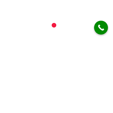
deja_vu35@yahoo.com
Informații importante
Vă informăm că timpul de livrare poate varia între
45 și 90 de minute!
*Acesta se poate prelungi în condiții de trafic intens,
condiții meteo nefavorabile sau situații excepționale.
ATENȚIE!
✓ Comanda minimă pentru livrări este de
40 lei
!
✓ Livrarea este gratuită pentru Municipiul Botoșani!
ZONĂ LIMITATĂ
!!!
Hartă site