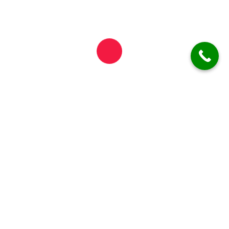
deja_vu35@yahoo.com
Informații importante
Vă informăm că timpul de livrare poate varia între
45 și 90 de minute!
*Acesta se poate prelungi în condiții de trafic intens,
condiții meteo nefavorabile sau situații excepționale.
ATENȚIE!
✓ Comanda minimă pentru livrări este de
40 lei
!
✓ Livrarea este gratuită pentru Municipiul Botoșani!
ZONĂ LIMITATĂ
!!!
Hartă site