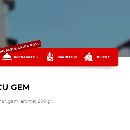
ORC, PEȘTE, CALDE, POST
PREPARATE
GARNITURI
DESERT
CU GEM
zahăr, gem, arome) 200 gr.