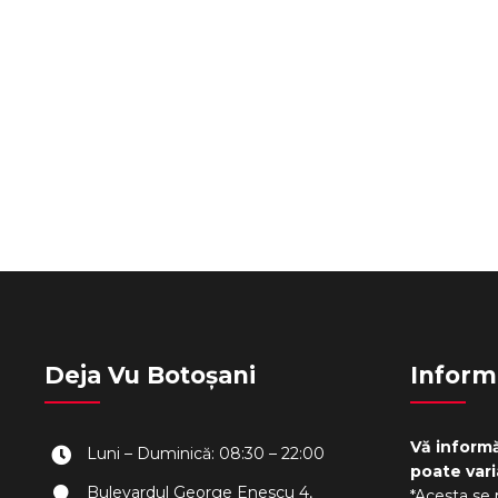
Deja Vu Botoșani
Inform
Vă informă
Luni – Duminică: 08:30 – 22:00
poate vari
Bulevardul George Enescu 4,
*Acesta se 