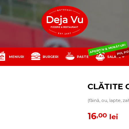
PUI, P
APERITIV & MURĂTURI
MENIURI
BURGERI
PASTE
SALATE
BĂUTURI
CLĂTITE 
(făină, ou, lapte, 
16
,00
lei