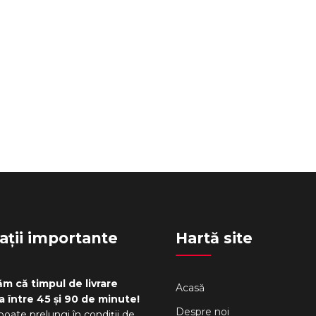
ații importante
Hartă site
m că timpul de livrare
Acasă
a între 45 și 90 de minute!
Despre noi
poate prelungi în condiții de