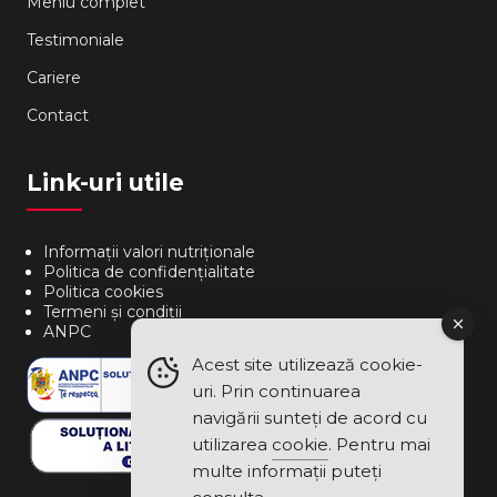
Meniu complet
Testimoniale
Cariere
Contact
Link-uri utile
Informații valori nutriționale
Politica de confidențialitate
Politica cookies
Termeni și condiții
ANPC
Acest site utilizează cookie-
uri. Prin continuarea
navigării sunteți de acord cu
utilizarea
cookie
. Pentru mai
multe informații puteți