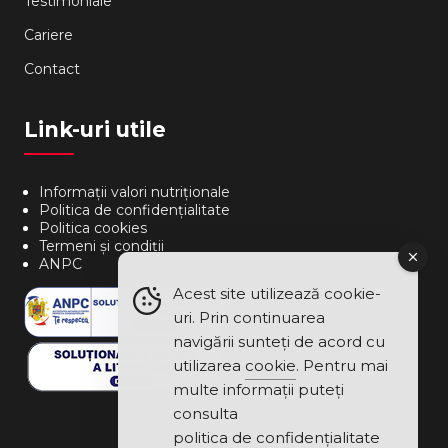
Testimoniale
Cariere
Contact
Link-uri utile
Informații valori nutriționale
Politica de confidențialitate
Politica cookies
Termeni și condiții
ANPC
Acest site utilizează cookie-
uri. Prin continuarea
navigării sunteți de acord cu
utilizarea
cookie
. Pentru mai
multe informații puteți
consulta
politica de confidențialitate