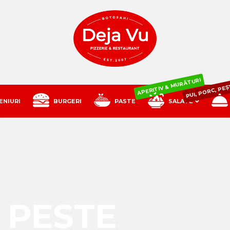
PUI, PORC, PEȘ
APERITIV & MURĂTURI
ENIURI
BURGERI
PASTE
SALATE
 PEȘTE