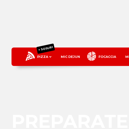
+ SOSURI
PIZZA
MIC DEJUN
FOCACCIA
M
PREPARATE