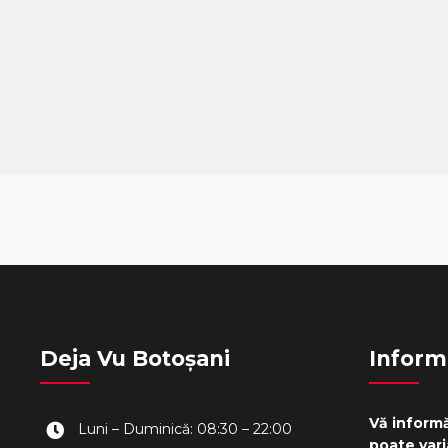
Deja Vu Botoșani
Inform
Vă informă
Luni – Duminică: 08:30 – 22:00
poate vari