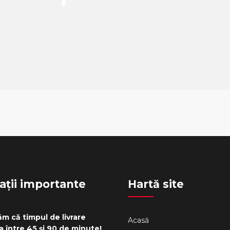
ații importante
Hartă site
m că timpul de livrare
Acasă
a între 45 și 90 de minute!