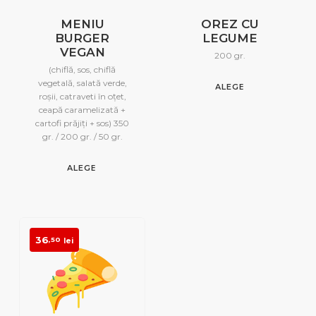
MENIU
OREZ CU
BURGER
LEGUME
VEGAN
200 gr.
(chiflă, sos, chiflă
vegetală, salată verde,
ALEGE
roșii, catraveti în oțet,
ceapă caramelizată +
cartofi prăjiți + sos) 350
gr. / 200 gr. / 50 gr.
ALEGE
36
,50
lei