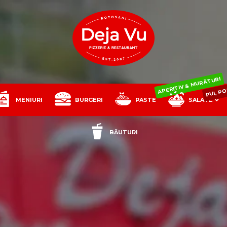
PUI, P
APERITIV & MURĂTURI
MENIURI
BURGERI
PASTE
SALATE
BĂUTURI