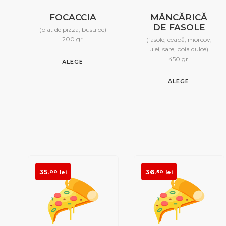
FOCACCIA
MÂNCĂRICĂ
DE FASOLE
(blat de pizza, busuioc)
200 gr.
(fasole, ceapă, morcov,
ulei, sare, boia dulce)
450 gr.
ALEGE
ALEGE
35
36
,00
,50
lei
lei