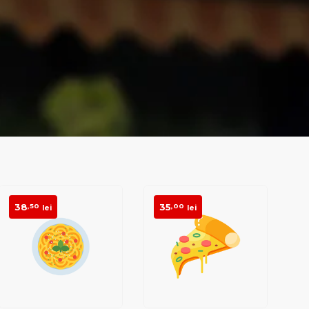
38
35
,50
,00
lei
lei