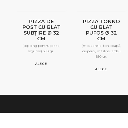
PIZZA DE
PIZZA TONNO
POST CU BLAT
CU BLAT
SUBȚIRE Ø 32
PUFOS Ø 32
CM
CM
(topping pentru pizza,
(mozzarella, ton, ceapă,
legume) 550 gr.
ciuperci, măsline, ardei)
550 gr.
ALEGE
ALEGE
Deja Vu Botoșani
Inform