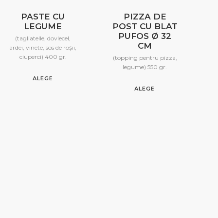
PASTE CU
PIZZA DE
LEGUME
POST CU BLAT
PUFOS Ø 32
(tagliatelle, dovlecel,
CM
ardei, vinete, sos de roșii,
ciuperci) 400 gr.
(topping pentru pizza,
legume) 550 gr.
ALEGE
ALEGE