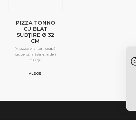
PIZZA TONNO
CU BLAT
SUBȚIRE Ø 32
CM
(mozzarella, ton, ceapă,
ciuperci, măsline, ardei)
550 gr.
ALEGE
ații importante
Hartă site