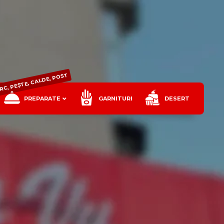
ORC, PEȘTE, CALDE, POST
PREPARATE
GARNITURI
DESERT