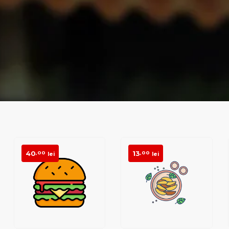
40
13
,00
,00
lei
lei