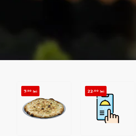
7
22
,50
,00
lei
lei